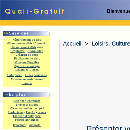
Bienvenue
>>
Services
Hébergement de Site
Accueil
>
Loisirs, Cultur
Hébergement Web
-
Créer site
Hébergement Web
suite
.
Graphisme
-
Beaux sites
Création de sites
Réalisation de sites
Voyages Dégriffés
Agence de voyage
Dialoguer
-
Accès
Entreprises
-
Outils pour sites
Ressources webmasters
Internet
.
>>
Emploi
Créer son entreprise
Emploi et études
CV et recherche d'emploi
Traductions
-
Emploi
-
Loisirs
Création d'entreprise
Petites annonces
Immobilier
-
Actualité
Présenter v