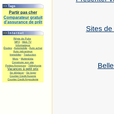
.
>>
Tags
Partir pas cher
Comparateur gratuit
d'assurance de prêt
Sites de
.
>>
Internet
Régie de Pubs
MP3
-
Web TV
Informatique
Études
-
Automobile
-
Auto achat
Auto mécanique
Immobilier
-
Traduction
-
Moto
Multimédia
Construire son site
Belle
Petites Annonces
-
Téléphonie
Vacances à petit prix
Se déplacer
-
Se loger
Courtier Credit Auxerre
Courtier Credit Angouleme
.