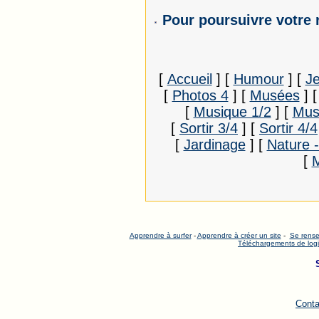
Pour poursuivre votre 
[
Accueil
]
[
Humour
]
[
J
[
Photos 4
]
[
Musées
]
[
Musique 1/2
]
[
Mus
[
Sortir 3/4
]
[
Sortir 4/4
[
Jardinage
]
[
Nature 
[
Apprendre à surfer
-
Apprendre à créer un site
-
Se rense
Téléchargements de logi
Conta