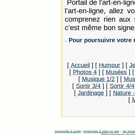
Portail de l'art-en-li
l'art-en-ligne, allez 
comprenez rien aux s
c'est même bon sign
Pour poursuivre votre 
[
Accueil
]
[
Humour
]
[
J
[
Photos 4
]
[
Musées
]
[
Musique 1/2
]
[
Mus
[
Sortir 3/4
]
[
Sortir 4/4
[
Jardinage
]
[
Nature 
[
Apprendre à surfer
-
Apprendre à créer un site
-
Se rense
Téléchargements de logi