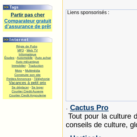
.
>>
Tags
Liens sponsorisés :
Partir pas cher
Comparateur gratuit
d'assurance de prêt
.
>>
Internet
Régie de Pubs
MP3
-
Web TV
Informatique
Études
-
Automobile
-
Auto achat
Auto mécanique
Immobilier
-
Traduction
-
Moto
Multimédia
Construire son site
Petites Annonces
-
Téléphonie
Vacances à petit prix
Se déplacer
-
Se loger
Courtier Credit Auxerre
Courtier Credit Angouleme
.
Cactus Pro
Tout pour la culture 
conseils de culture, g