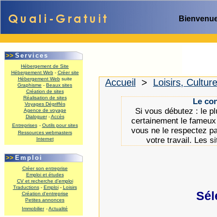
Bienvenue
>>
Services
Hébergement de Site
Hébergement Web
-
Créer site
Hébergement Web
suite
Accueil
>
Loisirs, Cultur
Graphisme
-
Beaux sites
.
Création de sites
Réalisation de sites
Le con
Voyages Dégriffés
Si vous débutez : le p
Agence de voyage
Dialoguer
-
Accès
certainement le fameux 
Entreprises
-
Outils pour sites
vous ne le respectez p
Ressources webmasters
votre travail. Les s
Internet
.
>>
Emploi
Créer son entreprise
Emploi et études
CV et recherche d'emploi
Traductions
-
Emploi
-
Loisirs
Sél
Création d'entreprise
Petites annonces
Immobilier
-
Actualité