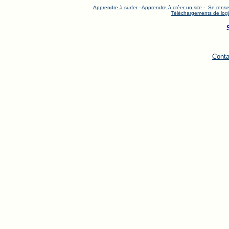
Apprendre à surfer
-
Apprendre à créer un site
-
Se rense
Téléchargements de logi
Conta