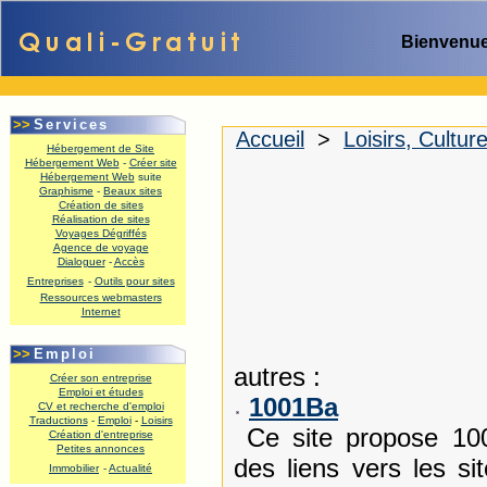
Bienvenue
>>
Services
Accueil
>
Loisirs, Cultur
Hébergement de Site
Hébergement Web
-
Créer site
Hébergement Web
suite
Graphisme
-
Beaux sites
Création de sites
Réalisation de sites
Voyages Dégriffés
Agence de voyage
Dialoguer
-
Accès
Entreprises
-
Outils pour sites
Ressources webmasters
Internet
.
>>
Emploi
autres :
Créer son entreprise
Emploi et études
1001Ba
CV et recherche d'emploi
Traductions
-
Emploi
-
Loisirs
Ce site propose 100
Création d'entreprise
Petites annonces
des liens vers les si
Immobilier
-
Actualité