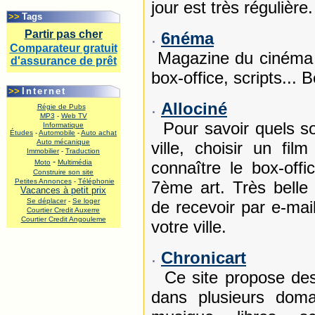
.
jour est très régulière
>>
Tags
Partir pas cher
6néma
Comparateur gratuit
Magazine du cinéma 
d'assurance de prêt
box-office, scripts... 
.
>>
Internet
Allociné
Régie de Pubs
MP3
-
Web TV
Pour savoir quels son
Informatique
Études
-
Automobile
-
Auto achat
Auto mécanique
ville, choisir un fil
Immobilier
-
Traduction
-
Moto
Multimédia
connaître le box-offi
Construire son site
Petites Annonces
-
Téléphonie
7ème art. Très belle
Vacances à petit prix
Se déplacer
-
Se loger
de recevoir par e-mai
Courtier Credit Auxerre
Courtier Credit Angouleme
votre ville.
.
Chronicart
Ce site propose des 
dans plusieurs doma