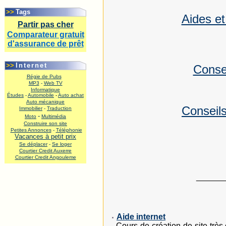
.
>>
Tags
Aides et
Partir pas cher
Comparateur gratuit
d'assurance de prêt
.
>>
Internet
Conse
Régie de Pubs
MP3
-
Web TV
Informatique
Études
-
Automobile
-
Auto achat
Auto mécanique
Conseil
Immobilier
-
Traduction
-
Moto
Multimédia
Construire son site
Petites Annonces
-
Téléphonie
Vacances à petit prix
Se déplacer
-
Se loger
Courtier Credit Auxerre
Courtier Credit Angouleme
.
______
Aide internet
Cours de création de site très