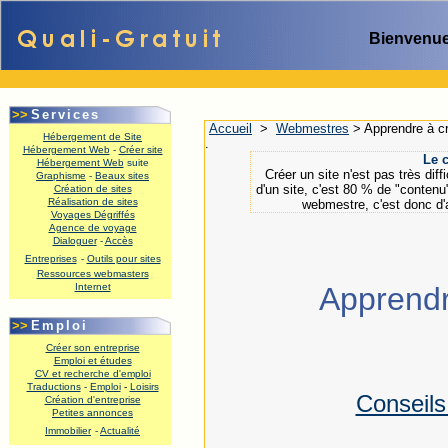
Bienvenue
>>
Services
Accueil
>
Webmestres
>
Apprendre à cr
Hébergement de Site
.
Hébergement Web
-
Créer site
Le c
Hébergement Web
suite
Créer un site n'est pas très diff
Graphisme
-
Beaux sites
d'un site, c'est 80 % de "contenu
Création de sites
Réalisation de sites
webmestre, c'est donc d'a
Voyages Dégriffés
Agence de voyage
Dialoguer
-
Accès
Entreprises
-
Outils pour sites
Ressources webmasters
Internet
Apprendr
.
>>
Emploi
Créer son entreprise
Emploi et études
CV et recherche d'emploi
Traductions
-
Emploi
-
Loisirs
Conseils
Création d'entreprise
Petites annonces
Immobilier
-
Actualité