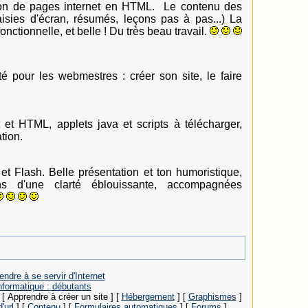
ion de pages internet en HTML. Le contenu des
isies d'écran, résumés, leçons pas à pas...) La
fonctionnelle, et belle ! Du très beau travail.
é pour les webmestres : créer son site, le faire
 et HTML, applets java et scripts à télécharger,
tion.
 et Flash. Belle présentation et ton humoristique,
ns d'une clarté éblouissante, accompagnées
ndre à se servir d'Internet
nformatique : débutants
[ Apprendre à créer un site ]
[
Hébergement
]
[
Graphismes
]
'url
]
[
Contenu
]
[
Formulaires automatiques
]
[
Forums
]