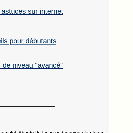
 astuces sur internet
ils pour débutants
s de niveau "avancé"
_____________________
 complet. Aborde de façon pédagogique la plupart