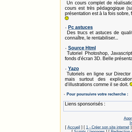
Un cours complet de réalisat
cours est très pédagogique (sa
présentation est à la fois sobre, 
Pc astuces
Des trucs et astuces de qualit
connaître, le rentabiliser...
Source Html
Tutoriel Photoshop, Javascript
fonds d'écran 3D. Belle présenta
Yazo
Tutoriels en ligne sur Director
mais surtout des explicatio
d'illustrations comme il se doit.
Pour poursuivre votre recherche :
Liens sponsorisés :
Appre
I
[
Accueil
]
[
1 - Créer son site internet
]
[
Scripts / langages
]
[
Redirection d