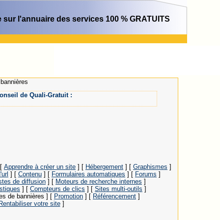
 sur l'annuaire des services 100 % GRATUITS
bannières
onseil de Quali-Gratuit :
[
Apprendre à créer un site
]
[
Hébergement
]
[
Graphismes
]
'url
]
[
Contenu
]
[
Formulaires automatiques
]
[
Forums
]
stes de diffusion
]
[
Moteurs de recherche internes
]
istiques
]
[
Compteurs de clics
]
[
Sites multi-outils
]
es de bannières ]
[
Promotion
]
[
Référencement
]
Rentabiliser votre site
]