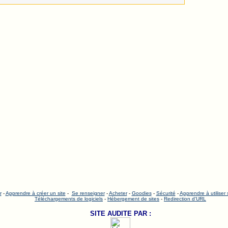
r
-
Apprendre à créer un site
-
Se renseigner
-
Acheter
-
Goodies
-
Sécurité
-
Apprendre à utiliser
Téléchargements de logiciels
-
Hébergement de sites
-
Redirection d'URL
SITE AUDITE PAR :