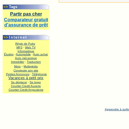
.
>>
Tags
Partir pas cher
Comparateur gratuit
d'assurance de prêt
.
>>
Internet
Régie de Pubs
MP3
-
Web TV
Informatique
Études
-
Automobile
-
Auto achat
Auto mécanique
Immobilier
-
Traduction
-
Moto
Multimédia
Construire son site
Petites Annonces
-
Téléphonie
Vacances à petit prix
Se déplacer
-
Se loger
Courtier Credit Auxerre
Courtier Credit Angouleme
.
Apprendre à surfe