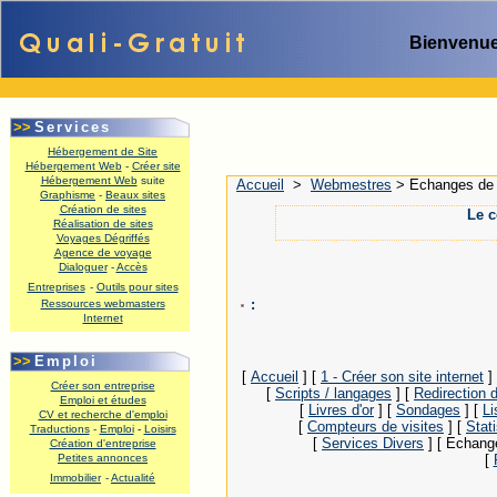
Bienvenue
>>
Services
Hébergement de Site
Hébergement Web
-
Créer site
Hébergement Web
suite
Accueil
>
Webmestres
>
Echanges de 
Graphisme
-
Beaux sites
.
Création de sites
Le c
Réalisation de sites
Voyages Dégriffés
Agence de voyage
Dialoguer
-
Accès
Entreprises
-
Outils pour sites
:
Ressources webmasters
Internet
.
>>
Emploi
[
Accueil
]
[
1 - Créer son site internet
]
Créer son entreprise
[
Scripts / langages
]
[
Redirection d
Emploi et études
[
Livres d'or
]
[
Sondages
]
[
Li
CV et recherche d'emploi
[
Compteurs de visites
]
[
Stat
Traductions
-
Emploi
-
Loisirs
[
Services Divers
]
[ Echang
Création d'entreprise
Petites annonces
[
Immobilier
-
Actualité