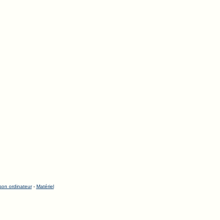
 son ordinateur
-
Matériel