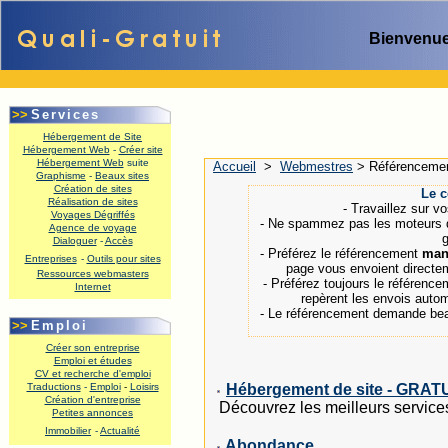
Bienvenue
>>
Services
Hébergement de Site
Hébergement Web
-
Créer site
Hébergement Web
suite
Accueil
>
Webmestres
>
Référenceme
Graphisme
-
Beaux sites
.
Création de sites
Le c
Réalisation de sites
- Travaillez sur v
Voyages Dégriffés
- Ne spammez pas les moteurs de
Agence de voyage
Dialoguer
-
Accès
- Préférez le référencement
man
Entreprises
-
Outils pour sites
page vous envoient directe
Ressources webmasters
- Préférez toujours le référenc
Internet
repèrent les envois auto
.
- Le référencement demande beau
>>
Emploi
Créer son entreprise
Emploi et études
CV et recherche d'emploi
Traductions
-
Emploi
-
Loisirs
Hébergement de site - GRAT
Création d'entreprise
Découvrez les meilleurs service
Petites annonces
Immobilier
-
Actualité
Abondance