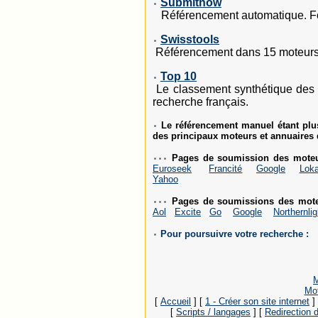
Submitnow
Référencement automatique. For
Swisstools
Référencement dans 15 moteurs de
Top 10
Le classement synthétique des
recherche français.
Le référencement manuel étant plus
des principaux moteurs et annuaires 
Pages de soumission des moteu
Euroseek
Francité
Google
Lok
Yahoo
Pages de soumissions des mote
Aol
Excite
Go
Google
Northernlig
Pour poursuivre votre recherche :
M
Mot
[
Accueil
]
[
1 - Créer son site internet
]
[
Scripts / langages
]
[
Redirection d