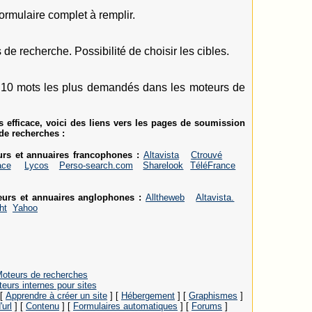
mulaire complet à remplir.
 recherche. Possibilité de choisir les cibles.
 10 mots les plus demandés dans les moteurs de
 efficace, voici des liens vers les pages de soumission
de recherches :
rs et annuaires francophones :
Altavista
Ctrouvé
ace
Lycos
Perso-search.com
Sharelook
TéléFrance
urs et annuaires anglophones :
Alltheweb
Altavista.
ht
Yahoo
oteurs de recherches
eurs internes pour sites
[
Apprendre à créer un site
]
[
Hébergement
]
[
Graphismes
]
'url
]
[
Contenu
]
[
Formulaires automatiques
]
[
Forums
]