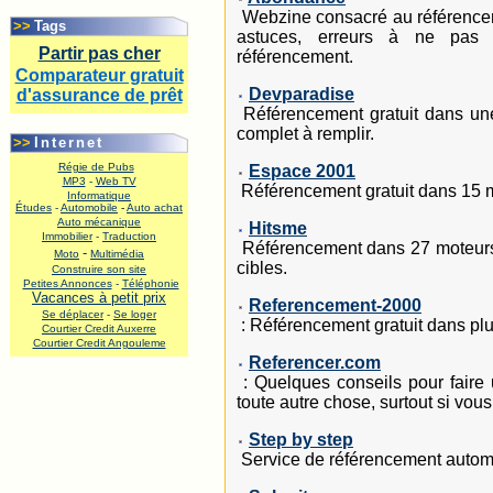
.
Webzine consacré au référenceme
>>
Tags
astuces, erreurs à ne pas c
Partir pas cher
référencement.
Comparateur gratuit
Devparadise
d'assurance de prêt
Référencement gratuit dans une
.
complet à remplir.
>>
Internet
Régie de Pubs
Espace 2001
MP3
-
Web TV
Référencement gratuit dans 15 mot
Informatique
Études
-
Automobile
-
Auto achat
Auto mécanique
Hitsme
Immobilier
-
Traduction
Référencement dans 27 moteurs, 
-
Moto
Multimédia
cibles.
Construire son site
Petites Annonces
-
Téléphonie
Vacances à petit prix
Referencement-2000
Se déplacer
-
Se loger
: Référencement gratuit dans pl
Courtier Credit Auxerre
Courtier Credit Angouleme
Referencer.com
.
: Quelques conseils pour faire 
toute autre chose, surtout si vou
Step by step
Service de référencement autom