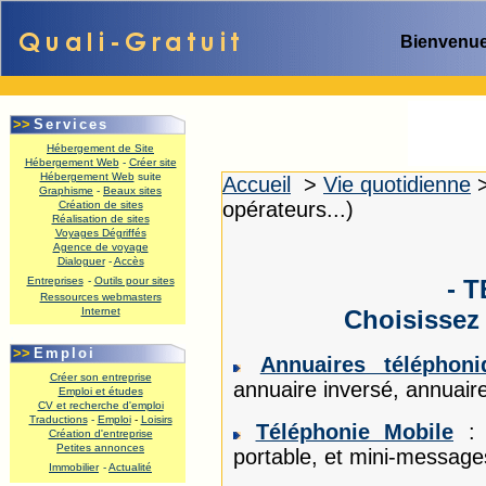
Bienvenue
>>
Services
Hébergement de Site
Hébergement Web
-
Créer site
Hébergement Web
suite
Accueil
>
Vie quotidienne
Graphisme
-
Beaux sites
opérateurs...)
Création de sites
Réalisation de sites
Voyages Dégriffés
Agence de voyage
Dialoguer
-
Accès
Entreprises
-
Outils pour sites
- 
Ressources webmasters
Internet
Choisissez 
.
>>
Emploi
Annuaires téléphoni
Créer son entreprise
annuaire inversé, annuaire
Emploi et études
CV et recherche d'emploi
Traductions
-
Emploi
-
Loisirs
Téléphonie Mobile
: c
Création d'entreprise
Petites annonces
portable, et mini-messages
Immobilier
-
Actualité