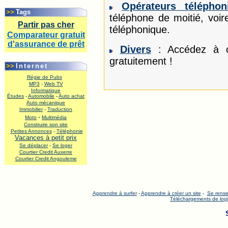
.
Opérateurs téléphon
>>
Tags
téléphone de moitié, voir
Partir pas cher
téléphonique.
Comparateur gratuit
d'assurance de prêt
Divers
: Accédez à ce
.
gratuitement !
>>
Internet
Régie de Pubs
MP3
-
Web TV
Informatique
Études
-
Automobile
-
Auto achat
Auto mécanique
Immobilier
-
Traduction
-
Moto
Multimédia
Construire son site
Petites Annonces
-
Téléphonie
Vacances à petit prix
Se déplacer
-
Se loger
Courtier Credit Auxerre
Courtier Credit Angouleme
.
Apprendre à surfer
-
Apprendre à créer un site
-
Se rense
Téléchargements de logi