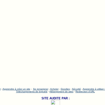
r
-
Apprendre à créer un site
-
Se renseigner
-
Acheter
-
Goodies
-
Sécurité
-
Apprendre à utiliser
Téléchargements de logiciels
-
Hébergement de sites
-
Redirection d'URL
SITE AUDITE PAR :