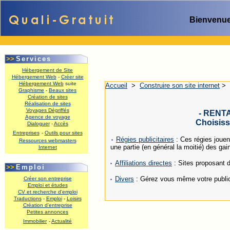
Bienvenue
>>
Services
Hébergement de Site
Hébergement Web
-
Créer site
Hébergement Web
suite
Accueil
>
Construire son site internet
>
Graphisme
-
Beaux sites
Création de sites
Réalisation de sites
Voyages Dégriffés
- RENT
Agence de voyage
Choisiss
Dialoguer
-
Accès
Entreprises
-
Outils pour sites
Régies publicitaires
: Ces régies jouen
Ressources webmasters
une partie (en général la moitié) des gai
Internet
.
Affiliations directes
: Sites proposant de
>>
Emploi
Divers
: Gérez vous même votre publici
Créer son entreprise
Emploi et études
CV et recherche d'emploi
Traductions
-
Emploi
-
Loisirs
Création d'entreprise
Petites annonces
Immobilier
-
Actualité