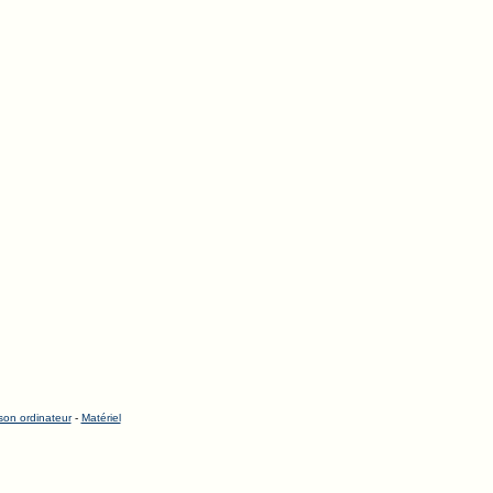
 son ordinateur
-
Matériel