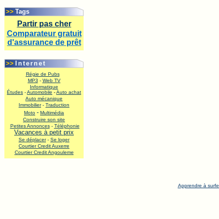
.
>>
Tags
Partir pas cher
Comparateur gratuit
d'assurance de prêt
.
>>
Internet
Régie de Pubs
MP3
-
Web TV
Informatique
Études
-
Automobile
-
Auto achat
Auto mécanique
Immobilier
-
Traduction
-
Moto
Multimédia
Construire son site
Petites Annonces
-
Téléphonie
Vacances à petit prix
Se déplacer
-
Se loger
Courtier Credit Auxerre
Courtier Credit Angouleme
.
Apprendre à surfe