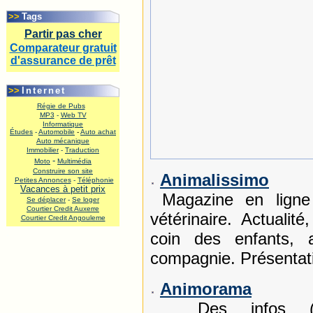
.
>>
Tags
Partir pas cher
Comparateur gratuit
d'assurance de prêt
.
>>
Internet
Régie de Pubs
MP3
-
Web TV
Informatique
Études
-
Automobile
-
Auto achat
Auto mécanique
Immobilier
-
Traduction
-
Moto
Multimédia
Construire son site
Animalissimo
Petites Annonces
-
Téléphonie
Vacances à petit prix
Magazine en ligne
Se déplacer
-
Se loger
Courtier Credit Auxerre
vétérinaire. Actualité
Courtier Credit Angouleme
.
coin des enfants, 
compagnie. Présentat
Animorama
Des infos (actua