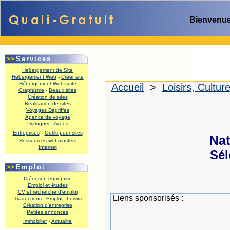
Bienvenue
>>
Services
Hébergement de Site
Hébergement Web
-
Créer site
Hébergement Web
suite
Accueil
>
Loisirs, Cultur
Graphisme
-
Beaux sites
.
Création de sites
Réalisation de sites
Voyages Dégriffés
Agence de voyage
Dialoguer
-
Accès
Entreprises
-
Outils pour sites
Nat
Ressources webmasters
Internet
Sél
.
>>
Emploi
Créer son entreprise
Emploi et études
CV et recherche d'emploi
Liens sponsorisés :
Traductions
-
Emploi
-
Loisirs
Création d'entreprise
Petites annonces
Immobilier
-
Actualité