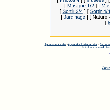
[
Photos 4
]
[
Musées
]
[
Musique 1/2
]
[
Mus
[
Sortir 3/4
]
[
Sortir 4/
[
Jardinage
]
[ Nature 
[
Apprendre à surfer
-
Apprendre à créer un site
-
Se rense
Téléchargements de logi
Conta