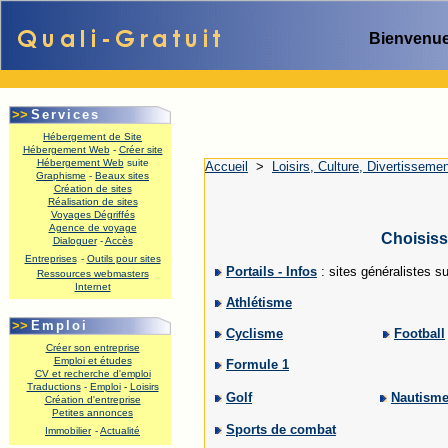
Bienvenue
>>
Services
Hébergement de Site
Hébergement Web
-
Créer site
Hébergement Web
suite
Accueil
>
Loisirs, Culture, Divertisseme
Graphisme
-
Beaux sites
Création de sites
Réalisation de sites
Voyages Dégriffés
Agence de voyage
Choisiss
Dialoguer
-
Accès
Entreprises
-
Outils pour sites
Portails - Infos
: sites généralistes su
Ressources webmasters
Internet
Athlétisme
.
>>
Emploi
Cyclisme
Football
Créer son entreprise
Emploi et études
Formule 1
CV et recherche d'emploi
Traductions
-
Emploi
-
Loisirs
Golf
Nautism
Création d'entreprise
Petites annonces
Sports de combat
Immobilier
-
Actualité