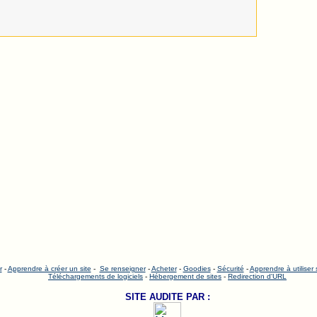
r
-
Apprendre à créer un site
-
Se renseigner
-
Acheter
-
Goodies
-
Sécurité
-
Apprendre à utiliser
Téléchargements de logiciels
-
Hébergement de sites
-
Redirection d'URL
SITE AUDITE PAR :