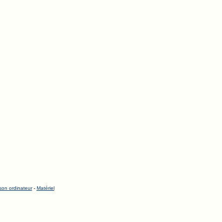
 son ordinateur
-
Matériel