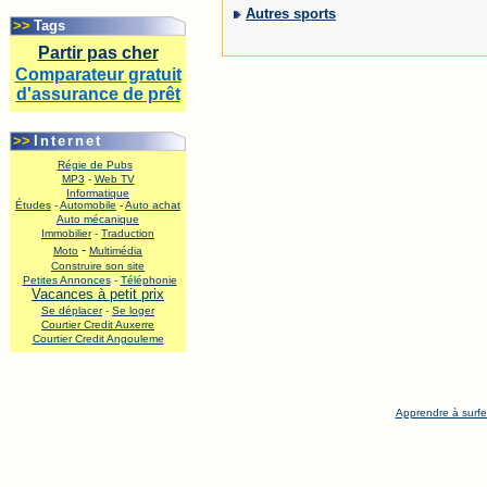
.
Autres sports
>>
Tags
Partir pas cher
Comparateur gratuit
d'assurance de prêt
.
>>
Internet
Régie de Pubs
MP3
-
Web TV
Informatique
Études
-
Automobile
-
Auto achat
Auto mécanique
Immobilier
-
Traduction
-
Moto
Multimédia
Construire son site
Petites Annonces
-
Téléphonie
Vacances à petit prix
Se déplacer
-
Se loger
Courtier Credit Auxerre
Courtier Credit Angouleme
.
Apprendre à surfe