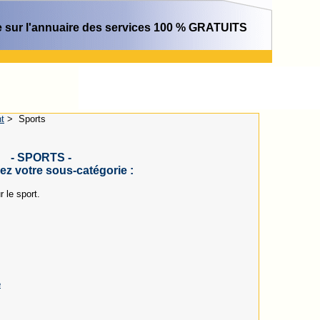
 sur l'annuaire des services 100 % GRATUITS
nt
>
Sports
- SPORTS -
ez votre sous-catégorie :
r le sport.
e