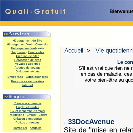
Bienvenue
>>
Services
Hébergement de Site
Hébergement Web
-
Créer site
Hébergement Web
suite
Accueil
>
Vie quotidien
Graphisme
-
Beaux sites
.
Création de sites
Réalisation de sites
Le con
Voyages Dégriffés
S'il est vrai que rien n
Agence de voyage
Dialoguer
-
Accès
en cas de maladie, ces 
Entreprises
-
Outils pour sites
votre bien-être au quo
Ressources webmasters
Internet
.
>>
Emploi
Créer son entreprise
Emploi et études
CV et recherche d'emploi
Traductions
-
Emploi
-
Loisirs
Création d'entreprise
33DocAvenue
Petites annonces
Site de "mise en rela
Immobilier
-
Actualité