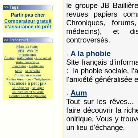
.
le groupe JB Baillièr
>>
Tags
revues papiers co
Partir pas cher
Comparateur gratuit
Chroniques, forums
d'assurance de prêt
médecins), et d
.
controversés.
>>
Internet
Régie de Pubs
MP3
-
Web TV
A la phobie
Informatique
Études
-
Automobile
-
Auto achat
Site français d'inform
Auto mécanique
Immobilier
-
Traduction
: la phobie sociale, l
-
Moto
Multimédia
Construire son site
l'anxiété généralisée 
Petites Annonces
-
Téléphonie
Vacances à petit prix
Se déplacer
-
Se loger
Aum
Courtier Credit Auxerre
Courtier Credit Angouleme
Tout sur les rêves...
.
faire découvrir la ri
onirique. Vous y trouve
un lieu d'échange.