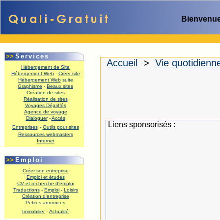
Bienvenue
>>
Services
Accueil
>
Vie quotidienn
Hébergement de Site
Hébergement Web
-
Créer site
Hébergement Web
suite
Graphisme
-
Beaux sites
Création de sites
Réalisation de sites
Voyages Dégriffés
Agence de voyage
Dialoguer
-
Accès
Liens sponsorisés :
Entreprises
-
Outils pour sites
Ressources webmasters
Internet
.
>>
Emploi
Créer son entreprise
Emploi et études
CV et recherche d'emploi
Traductions
-
Emploi
-
Loisirs
Création d'entreprise
Petites annonces
Immobilier
-
Actualité