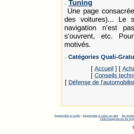
Tuning
Une page consacrée a
des voitures)... Le 
navigation n'est p
s'ouvrent, etc. Po
motivés.
Catégories Quali-Gratu
[
Accueil
]
[
Ach
[
Conseils techni
[
Défense de l'automobilis
Apprendre à surfer
-
Apprendre à créer un site
-
Se rense
Téléchargements de logi