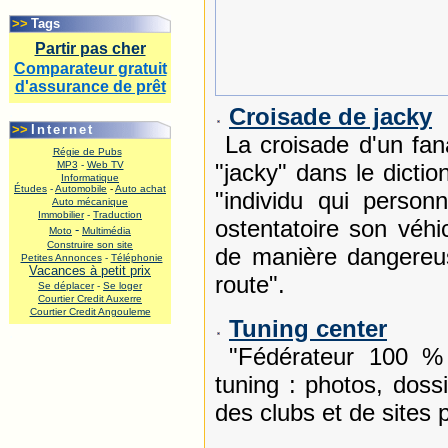
.
>>
Tags
Partir pas cher
Comparateur gratuit
d'assurance de prêt
.
Croisade de jacky
>>
Internet
La croisade d'un fana 
Régie de Pubs
MP3
-
Web TV
"jacky" dans le dictio
Informatique
Études
-
Automobile
-
Auto achat
"individu qui person
Auto mécanique
Immobilier
-
Traduction
ostentatoire son véhi
-
Moto
Multimédia
Construire son site
de manière dangereus
Petites Annonces
-
Téléphonie
Vacances à petit prix
route".
Se déplacer
-
Se loger
Courtier Credit Auxerre
Courtier Credit Angouleme
Tuning center
.
"Fédérateur 100 % 
tuning : photos, doss
des clubs et de sites 