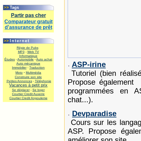
.
>>
Tags
Partir pas cher
Comparateur gratuit
d'assurance de prêt
.
>>
Internet
Régie de Pubs
MP3
-
Web TV
Informatique
Études
-
Automobile
-
Auto achat
ASP-irine
Auto mécanique
Immobilier
-
Traduction
Tutoriel (bien réali
-
Moto
Multimédia
Construire son site
Propose également q
Petites Annonces
-
Téléphonie
Vacances à petit prix
programmées en ASP
Se déplacer
-
Se loger
Courtier Credit Auxerre
chat...).
Courtier Credit Angouleme
.
Devparadise
Cours sur les langa
ASP. Propose égale
améliorer son site.