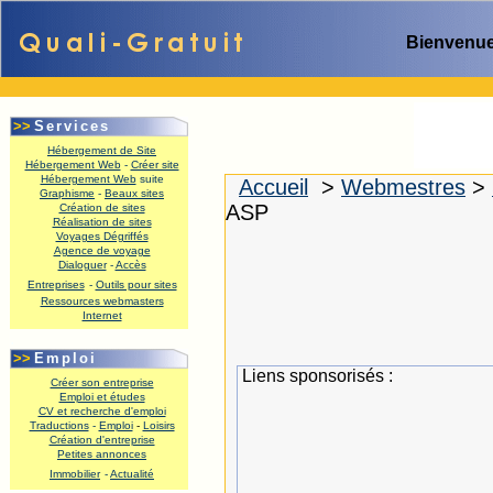
Bienvenue
>>
Services
Hébergement de Site
Hébergement Web
-
Créer site
Hébergement Web
suite
Accueil
>
Webmestres
>
Graphisme
-
Beaux sites
ASP
Création de sites
Réalisation de sites
.
Voyages Dégriffés
Agence de voyage
Dialoguer
-
Accès
Entreprises
-
Outils pour sites
Ressources webmasters
Internet
.
>>
Emploi
Liens sponsorisés :
Créer son entreprise
Emploi et études
CV et recherche d'emploi
Traductions
-
Emploi
-
Loisirs
Création d'entreprise
Petites annonces
Immobilier
-
Actualité