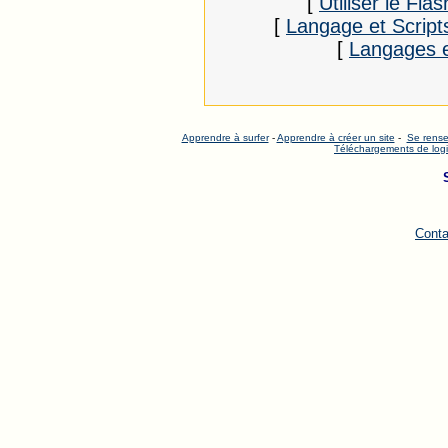
[
Utiliser le Flas
[
Langage et Script
[
Langages e
Apprendre à surfer
-
Apprendre à créer un site
-
Se rense
Téléchargements de logi
Conta