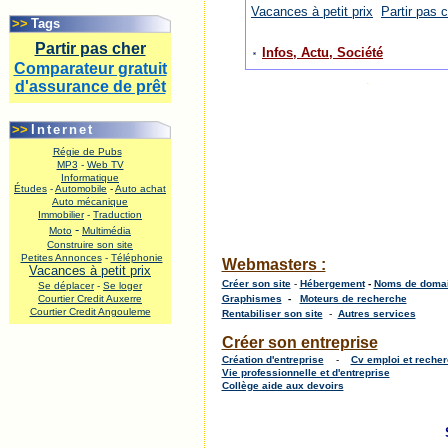
.
Vacances à petit prix
Partir pas 
>>
Tags
Partir pas cher
Infos, Actu, Société
Comparateur gratuit
.
d'assurance de prêt
.
>>
Internet
Régie de Pubs
MP3
-
Web TV
Informatique
Études
-
Automobile
-
Auto achat
Auto mécanique
Immobilier
-
Traduction
-
Moto
Multimédia
Construire son site
Petites Annonces
-
Téléphonie
Webmasters :
Vacances à petit prix
Créer son site
-
Hébergement
-
Noms de doma
Se déplacer
-
Se loger
Courtier Credit Auxerre
Graphismes
-
Moteurs de recherche
Courtier Credit Angouleme
Rentabiliser son site
-
Autres services
.
Créer son entreprise
Création d'entreprise
-
Cv emploi et reche
Vie professionnelle et d'entreprise
Collège aide aux devoirs