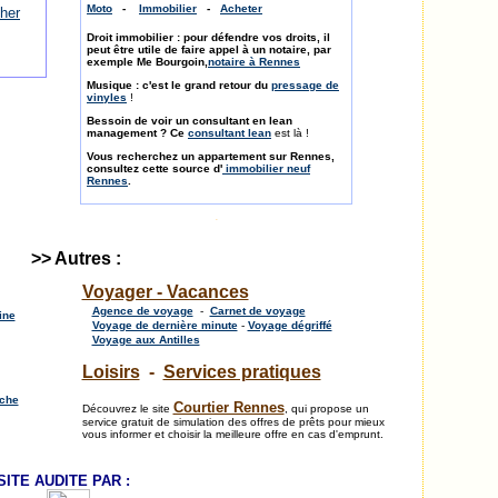
Moto
-
Immobilier
-
Acheter
cher
Droit immobilier : pour défendre vos droits, il
peut être utile de faire appel à un notaire, par
exemple Me Bourgoin,
notaire à Rennes
Musique : c'est le grand retour du
pressage de
vinyles
!
Bessoin de voir un consultant en lean
management ? Ce
consultant lean
est là !
Vous recherchez un appartement sur Rennes,
consultez cette source d'
immobilier neuf
Rennes
.
.
>> Autres :
Voyager - Vacances
Agence de voyage
-
Carnet de voyage
ine
Voyage de dernière minute
-
Voyage dégriffé
Voyage aux Antilles
Loisirs
-
Services pratiques
rche
Courtier Rennes
Découvrez le site
, qui propose un
service gratuit de simulation des offres de prêts pour mieux
vous informer et choisir la meilleure offre en cas d'emprunt.
SITE AUDITE PAR :