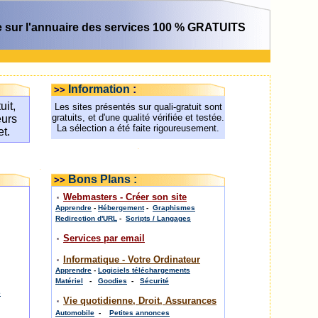
 sur l'annuaire des services 100 % GRATUITS
Information
:
>>
uit,
Les sites présentés sur quali-gratuit sont
gratuits, et d'une qualité vérifiée et testée.
eurs
La sélection a été faite rigoureusement.
et.
.
.
Bons Plans :
>>
Webmasters - Créer son site
Apprendre
-
Hébergement
-
Graphismes
Redirection d'URL
-
Scripts / Langages
Services par email
Informatique - Votre Ordinateur
Apprendre
-
Logiciels téléchargements
Matériel
-
Goodies
-
Sécurité
e
Vie quotidienne, Droit, Assurances
Automobile
-
Petites annonces