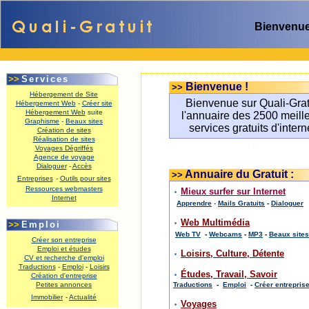
Bienvenue
.
>>
Services
Bienvenue !
>>
Hébergement de Site
Bienvenue sur Quali-Grat
Hébergement Web
-
Créer site
Hébergement Web
suite
l'annuaire des 2500 meill
Graphisme
-
Beaux sites
services gratuits d'intern
Création de sites
Réalisation de sites
.
Voyages Dégriffés
Agence de voyage
Dialoguer
-
Accès
Annuaire du Gratuit :
>>
Entreprises
-
Outils pour sites
Ressources webmasters
Mieux surfer sur Internet
Internet
Apprendre
-
M
ails Gratuits
-
Dialoguer
.
Web Multimédia
>>
Emploi
Web TV
-
Webcams
-
MP3
-
Beaux sites
Créer son entreprise
Emploi et études
Loisirs, Culture, Détente
CV et recherche d'emploi
Traductions
-
Emploi
-
Loisirs
Études, Travail, Savoir
Création d'entreprise
Petites annonces
Traductions
-
Emploi
-
Créer entrepris
Immobilier
-
Actualité
Voyages